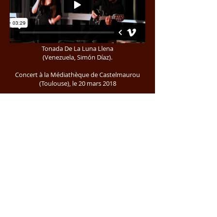
Tonada De La Luna Llena
(Venezuela, Simón Díaz).
Concert à la Médiathèque de Castelmaurou
(Toulouse)
, le 20 mars 2018
Canzone Da Due Soldi
Chanson italienne composée en 1954 par
Pinchi (Giuseppe Perotti) et Carlo Donida
et