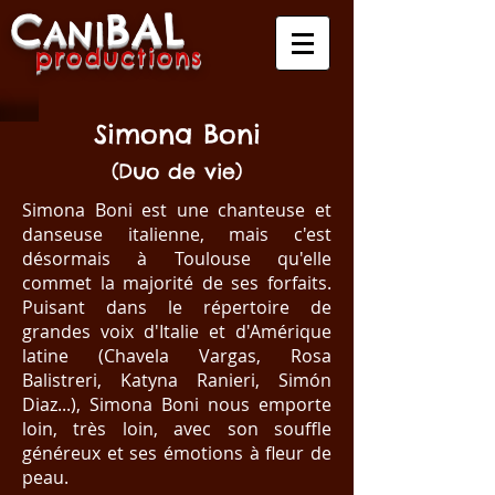
C
B
A
L
A
NI
produ
ctio
ns
Simona Boni
(Duo de vie)
Simona Boni est une chanteuse et
danseuse italienne, mais c'est
désormais à Toulouse qu'elle
commet la majorité de ses forfaits.
Puisant dans le répertoire de
grandes voix d'Italie et d'Amérique
latine (Chavela Vargas, Rosa
Balistreri, Katyna Ranieri, Simón
Diaz...)
, Simona Boni nous emporte
loin, très loin, avec son souffle
généreux et ses émotions à fleur de
peau.