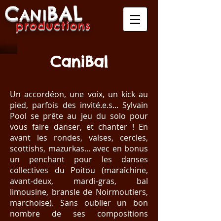
C
B
A
L
A
NI
produ
ctio
ns
CaniBal
Un accordéon, une voix, un kick au
pied, parfois des invité
.e.
s... Sylvain
Pool se prête au jeu du solo pour
vous faire danser, et chanter ! En
avant les rondes, valses, cercles,
scottishs, mazurkas... avec en bonus
un penchant pour les danses
collectives du Poitou (maraîchine,
avant-deux, mardi-gras, bal
limousine, bransle de Noirmoutiers,
marchoise). Sans oublier un bon
nombre de ses compositions