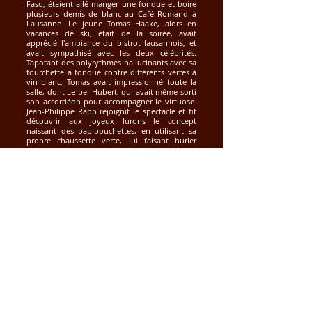
Faso, étaient allé manger une fondue et boire
plusieurs demis de blanc au Café Romand à
Lausanne. Le jeune Tomas Haake, alors en
vacances de ski, était de la soirée, avait
apprécié l'ambiance du bistrot lausannois, et
avait sympathisé avec les deux célébrités.
Tapotant des polyrythmes hallucinants avec sa
fourchette à fondue contre différents verres à
vin blanc, Tomas avait impressionné toute la
salle, dont Le bel Hubert, qui avait même sorti
son accordéon pour accompagner le virtuose.
Jean-Philippe Rapp rejoignit le spectacle et fit
découvrir aux joyeux lurons le concept
naissant des babibouchettes, en utilisant sa
propre chaussette verte, lui faisant hurler
"Youhouhou" sur les notes endiablées d'Hubert
et Tomas. Thomas Sankara avait filmé la scène
et s'en inspira pour composer des chants de
lutte à son retour au Burkina Faso. C'est donc
suite à cette soirée mémorable que Jean-
Philippe Rapp et Thomas Sankara avaient
confié au batteur suédois la composition du
tout premier générique officiel de l'émission
enfantine qui deviendra rapidement culte en
Suisse romande. Malheureusement, il ne reste
aucune archive sonore de ce générique, les
copies ayant brûlé dans le tristement célèbre
incendie des Archives Municipales de
Lausanne en 1987, lorsque le groupe de glam
métal américain Poison fut invité à jouer dans
le bâtiment officiel des Archives pour les 20 ans
de sa création. Le light show pyrotechnique du