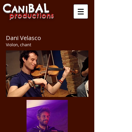
C
B
A
L
A
NI
produ
ctio
ns
Dani Velasco
Violon, chant