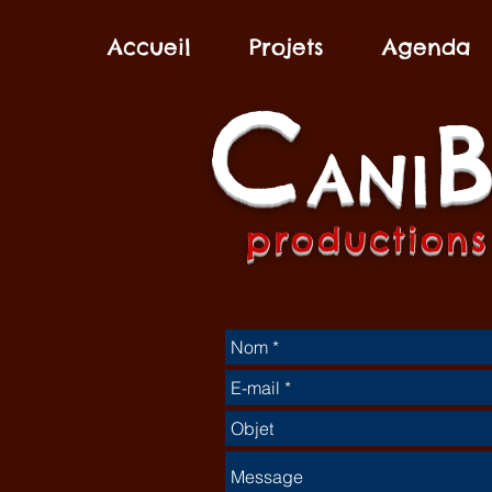
Accueil
Projets
Agenda
C
A
NI
produ
ctio
ns