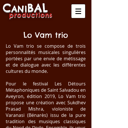
C
B
A
L
A
NI
produ
ctio
ns
Lo Vam trio
Lo Vam trio se compose de trois
personnalités musicales singulières
portées par une envie de métissage
et de dialogue avec les différentes
cultures du monde.
Pour le festival Les Détours
Métaphoniques de Saint Salvadou en
Aveyron, édition 2019, Lo Vam trio
propose une création avec Sukdhev
Prasad Mishra, violoniste de
Varanasi (Bénarès) issu de la pure
tradition des musiques classiques
du Nord de l’Inde. Ensemble, ils vous