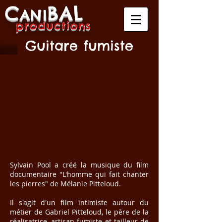
C
B
A
L
A
NI
produ
ctio
ns
Guitare fumiste
Sylvain Pool a créé la musique du film
documentaire "L'homme qui fait chanter
les pierres" de Mélanie Pitteloud.
Il s'agit d'un film intimiste autour du
métier de Gabriel Pitteloud, le père de la
réalisatrice, artisan-fumiste et tailleur de